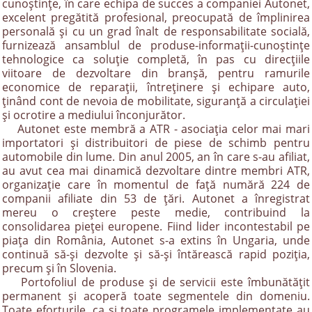
cunoştinţe, în care echipa de succes a companiei Autonet,
excelent pregătită profesional, preocupată de împlinirea
personală şi cu un grad înalt de responsabilitate socială,
furnizează ansamblul de produse-informaţii-cunoştinţe
tehnologice ca soluţie completă, în pas cu direcţiile
viitoare de dezvoltare din branşă, pentru ramurile
economice de reparaţii, întreţinere şi echipare auto,
ţinând cont de nevoia de mobilitate, siguranţă a circulaţiei
şi ocrotire a mediului înconjurător.
Autonet este membră a ATR - asociaţia celor mai mari
importatori şi distribuitori de piese de schimb pentru
automobile din lume. Din anul 2005, an în care s-au afiliat,
au avut cea mai dinamică dezvoltare dintre membri ATR,
organizaţie care în momentul de faţă numără 224 de
companii afiliate din 53 de ţări. Autonet a înregistrat
mereu o creştere peste medie, contribuind la
consolidarea pieţei europene. Fiind lider incontestabil pe
piaţa din România, Autonet s-a extins în Ungaria, unde
continuă să-şi dezvolte şi să-şi întărească rapid poziţia,
precum și în Slovenia.
Portofoliul de produse şi de servicii este îmbunătăţit
permanent şi acoperă toate segmentele din domeniu.
Toate eforturile, ca şi toate programele implementate au