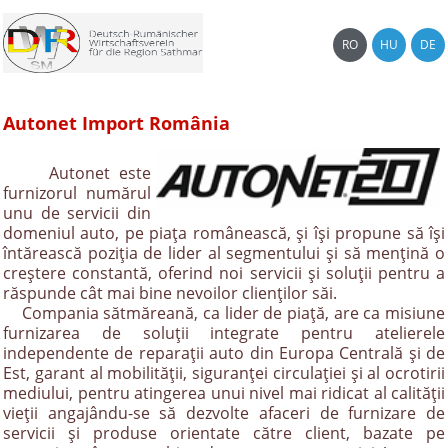
RO
HU
DE
Autonet Import România
Autonet este
furnizorul numărul
unu de servicii din
domeniul auto, pe piaţa românească, şi îşi propune să îşi
întărească poziţia de lider al segmentului şi să mențină o
creștere constantă, oferind noi servicii şi soluţii pentru a
răspunde cât mai bine nevoilor clienţilor săi.
Compania sătmăreană, ca lider de piață, are ca misiune
furnizarea de soluţii integrate pentru atelierele
independente de reparații auto din Europa Centrală şi de
Est, garant al mobilităţii, siguranţei circulaţiei şi al ocrotirii
mediului, pentru atingerea unui nivel mai ridicat al calităţii
vieţii angajându-se să dezvolte afaceri de furnizare de
servicii şi produse orientate către client, bazate pe