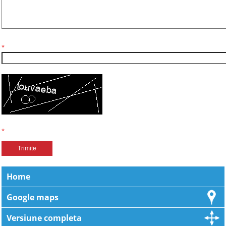
Codul Captcha
*
Campuri obligatorii!
*
Home
Google maps
Versiune completa