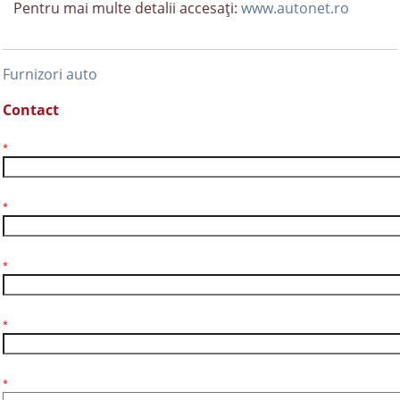
Pentru mai multe detalii accesaţi:
www.autonet.ro
Furnizori auto
Contact
Nume
*
Telefon
*
E-mail
*
Subiect
*
Mesaj
*