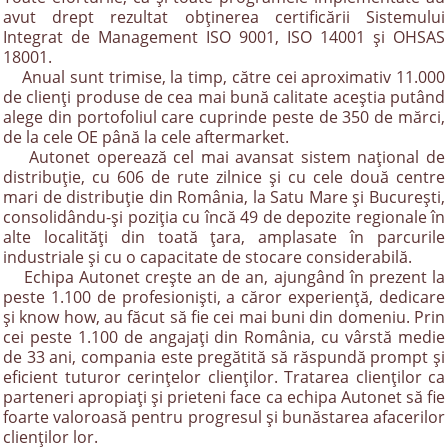
avut drept rezultat obţinerea certificării Sistemului
Integrat de Management ISO 9001, ISO 14001 și OHSAS
18001.
Anual sunt trimise, la timp, către cei aproximativ 11.000
de clienţi produse de cea mai bună calitate aceștia putând
alege din portofoliul care cuprinde peste de 350 de mărci,
de la cele OE până la cele aftermarket.
Autonet operează cel mai avansat sistem naţional de
distribuţie, cu 606 de rute zilnice şi cu cele două centre
mari de distribuţie din România, la Satu Mare și București,
consolidându-și poziția cu încă 49 de depozite regionale în
alte localităţi din toată ţara, amplasate în parcurile
industriale şi cu o capacitate de stocare considerabilă.
Echipa Autonet crește an de an, ajungând în prezent la
peste 1.100 de profesionişti, a căror experienţă, dedicare
şi know how, au făcut să fie cei mai buni din domeniu. Prin
cei peste 1.100 de angajați din România, cu vârstă medie
de 33 ani, compania este pregătită să răspundă prompt şi
eficient tuturor cerinţelor clienţilor. Tratarea clienţilor ca
parteneri apropiaţi şi prieteni face ca echipa Autonet să fie
foarte valoroasă pentru progresul şi bunăstarea afacerilor
clienţilor lor.