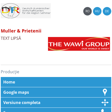
RO
HU
DE
Muller & Prietenii
TEXT LIPSĂ
Producție
Home
Google maps
Versiune completa