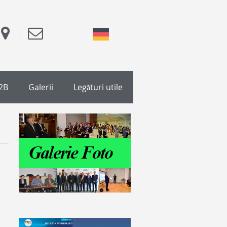
2B
Galerii
Legături utile