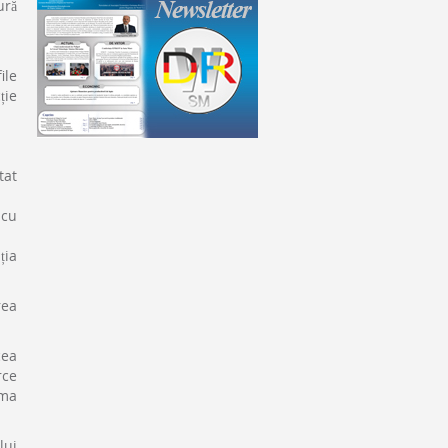
ură
ile
ție
tat
 cu
ția
rea
cea
rce
ima
lui