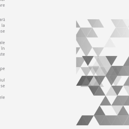
are
ară
 la
ase
ale
 în
ste
 pe
iul
 se
ele