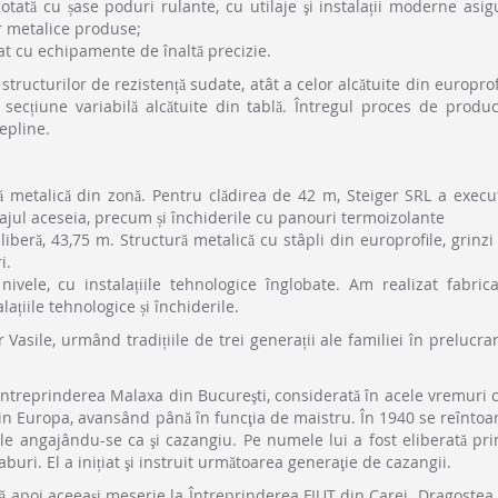
otată cu șase poduri rulante, cu utilaje şi instalații moderne asig
or metalice produse;
at cu echipamente de înaltă precizie.
ructurilor de rezistență sudate, atât a celor alcătuite din europrof
 secțiune variabilă alcătuite din tablă. Întregul proces de produc
depline.
ă metalică din zonă. Pentru clădirea de 42 m, Steiger SRL a execu
tajul aceseia, precum și închiderile cu panouri termoizolante
beră, 43,75 m. Structură metalică cu stâpli din europrofile, grinzi
i.
ivele, cu instalațiile tehnologice înglobate. Am realizat fabrica
lațiile tehnologice și închiderile.
asile, urmând tradițiile de trei generații ale familiei în prelucra
Întreprinderea Malaxa din Bucureşti, considerată în acele vremuri 
in Europa, avansând până în funcţia de maistru. În 1940 se reîntoa
nţele angajându-se ca şi cazangiu. Pe numele lui a fost eliberată pr
buri. El a inițiat şi instruit următoarea generaţie de cazangii.
că apoi aceeaşi meserie la Întreprinderea FIUT din Carei. Dragostea 