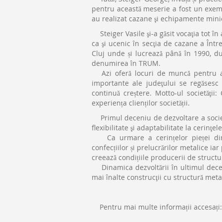
pentru această meserie a fost un exemp
au realizat cazane şi echipamente minie
Steiger Vasile şi-a găsit vocaţia tot în
ca şi ucenic în secţia de cazane a Între
Cluj unde și lucrează până în 1990, du
denumirea în TRUM.
Azi oferă locuri de muncă pentru apr
importante ale judeţului se regăsesc p
continuă creștere. Motto-ul societăţii:
experiența clienților societății.
Primul deceniu de dezvoltare a societăţ
flexibilitate şi adaptabilitate la cerinţele
Ca urmare a cerințelor pieței din 
confecțiilor și prelucrărilor metalice ia
creează condițiile producerii de structu
Dinamica dezvoltării în ultimul decen
mai înalte construcţii cu structură meta
Pentru mai multe informații accesați