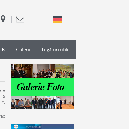
2B
Galerii
Legături utile
ale
 la
te,
fac