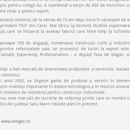
lu pentru colegii lui. A coordonat o secție de 450 de muncitori c
re chiar şi pentru export.
 această meserie, iar la vârsta de 15 ani deja lucra în vacanţele de v
prinderii FIUT din Carei. Mai târziu îşi termină studiile superioare
pă care se întoarce la aceeaşi fabrică care între timp îşi schimb
oape 100 de angajaţi, numeroase construcţii civile şi industri
rintre referințelele sale, iar procentul de livrări la export este
 Calitate, Experienţă, Profesionalism – a depășit faza de slogan, e
ii a fost marcată de diversitatea produselor și serviciilor, bazată
 clientului.
anul 2002, se lărgește gama de produse și servicii în domen
r prin investiții importante în dotare tehnologică și în resurse umane
ri metalice de rezistență pentru construcții industriale.
iu este marcată de lucrările de referinţă printe care se numără c
lică din judeţul Satu Mare ridicate până în prezent.
:
www.steiger.ro