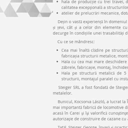
hala de producție cu trei travei, d
calitatea excepţională a structuril
atelier de prelucrări mecanice, dot
Dețin o vastă experiență în domeniul st
și țevi, cât și a celor din elemente cu
decurge în condițiile unei trasabilități 
Cu ce se mândresc:
Cea mai înaltă clădire pe structur
fabricația structurii metalice, mon
Hala cu cea mai mare deschidere li
zăbrele, fabricație, montaj, închider
Hala pe structură metalică de 5 n
structurii, montajul paralel cu insta
Steiger SRL a fost fondată de Steiger V
metalelor.
Bunicul, Kocsorva László, a lucrat la 
mai importantă fabrică de locomotive d
acasă în Carei şi îşi valorifică cunoşti
autorizaţie de construire de cazane cu a
Tatăl, Steiger George, învață și practi