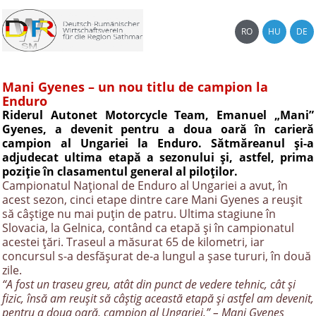
RO
HU
DE
Mani Gyenes – un nou titlu de campion la
Enduro
Riderul Autonet Motorcycle Team, Emanuel „Mani”
Gyenes, a devenit pentru a doua oară în carieră
campion al Ungariei la Enduro. Sătmăreanul și-a
adjudecat ultima etapă a sezonului și, astfel, prima
poziție în clasamentul general al piloților.
Campionatul Național de Enduro al Ungariei a avut, în
acest sezon, cinci etape dintre care Mani Gyenes a reușit
să câștige nu mai puțin de patru. Ultima stagiune în
Slovacia, la Gelnica, contând ca etapă și în campionatul
acestei țări. Traseul a măsurat 65 de kilometri, iar
concursul s-a desfășurat de-a lungul a șase tururi, în două
zile.
“A fost un traseu greu, atât din punct de vedere tehnic, cât și
fizic, însă am reușit să câștig această etapă și astfel am devenit,
pentru a doua oară, campion al Ungariei.” – Mani Gyenes