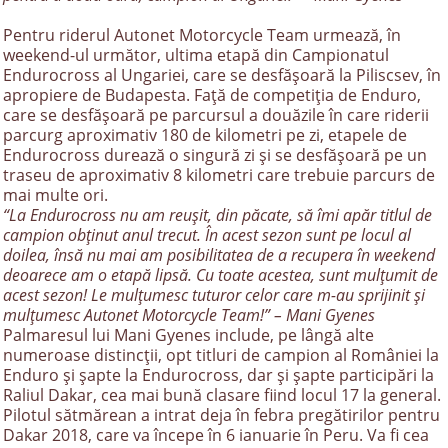
Pentru riderul Autonet Motorcycle Team urmează, în
weekend-ul următor, ultima etapă din Campionatul
Endurocross al Ungariei, care se desfășoară la Piliscsev, în
apropiere de Budapesta. Față de competiția de Enduro,
care se desfășoară pe parcursul a douăzile în care riderii
parcurg aproximativ 180 de kilometri pe zi, etapele de
Endurocross durează o singură zi și se desfășoară pe un
traseu de aproximativ 8 kilometri care trebuie parcurs de
mai multe ori.
“La Endurocross nu am reușit, din păcate, să îmi apăr titlul de
campion obținut anul trecut. În acest sezon sunt pe locul al
doilea, însă nu mai am posibilitatea de a recupera în weekend
deoarece am o etapă lipsă. Cu toate acestea, sunt mulțumit de
acest sezon! Le mulțumesc tuturor celor care m-au sprijinit și
mulțumesc Autonet Motorcycle Team!” – Mani Gyenes
Palmaresul lui Mani Gyenes include, pe lângă alte
numeroase distincții, opt titluri de campion al României la
Enduro și șapte la Endurocross, dar și șapte participări la
Raliul Dakar, cea mai bună clasare fiind locul 17 la general.
Pilotul sătmărean a intrat deja în febra pregătirilor pentru
Dakar 2018, care va începe în 6 ianuarie în Peru. Va fi cea